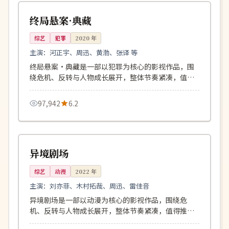
中国
终局悬案·典藏
综艺
犯罪
2020
年
主演：
河正宇、周迅、黄渤、张译 等
终局悬案·典藏是一部以犯罪为核心的影视作品，围
绕危机、反转与人物成长展开，整体节奏紧凑，值得
推荐观看。
97,942
6.2
160分钟
热播
中国
异境剧场
综艺
动漫
2022
年
主演：
刘亦菲、木村拓哉、周迅、雷佳音
异境剧场是一部以动漫为核心的影视作品，围绕危
机、反转与人物成长展开，整体节奏紧凑，值得推荐
观看。