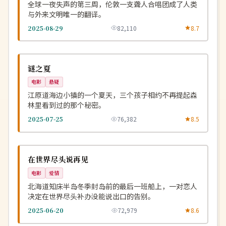
全球一夜失声的第三周，伦敦一支聋人合唱团成了人类
与外来文明唯一的翻译。
2025-08-29
82,110
8.7
热播
NEW
韩国
谜之夏
电影
悬疑
江原道海边小镇的一个夏天，三个孩子相约不再提起森
林里看到过的那个秘密。
2025-07-25
76,382
8.5
杜比
NEW
日本
在世界尽头说再见
电影
爱情
北海道知床半岛冬季封岛前的最后一班船上，一对恋人
决定在世界尽头补办没能说出口的告别。
2025-06-20
72,979
8.6