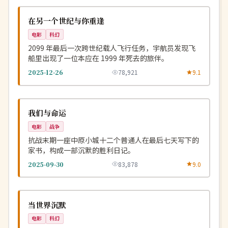
NEW
美国
在另一个世纪与你重逢
电影
科幻
2099 年最后一次跨世纪载人飞行任务，宇航员发现飞
船里出现了一位本应在 1999 年死去的旅伴。
2025-12-26
78,921
9.1
热播
NEW
中国
我们与命运
电影
战争
抗战末期一座中原小城十二个普通人在最后七天写下的
家书，构成一部沉默的胜利日记。
2025-09-30
83,878
9.0
完结
NEW
英国
当世界沉默
电影
科幻