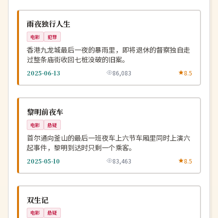
连载中
NEW
中国
雨夜独行人生
电影
犯罪
香港九龙城最后一夜的暴雨里，即将退休的督察独自走
过整条庙街收回七桩没破的旧案。
2025-06-13
86,083
8.5
4K
NEW
韩国
黎明前夜车
电影
悬疑
首尔通向釜山的最后一班夜车上六节车厢里同时上演六
起事件，黎明到达时只剩一个乘客。
2025-05-10
83,463
8.5
杜比
NEW
中国
双生记
电影
悬疑