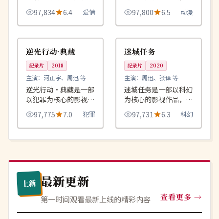
作品，围绕危机、反转
绕危机、反转与人物成
97,834
6.4
爱情
97,800
6.5
动漫
与人物成长展开，整体
长展开，整体节奏紧
节奏紧凑，值得推荐观
凑，值得推荐观看。
99:35
99:39
热播
热播
看。
中国
中国
逆光行动·典藏
迷城任务
纪录片
2018
纪录片
2020
主演：
河正宇、周迅 等
主演：
周迅、张译 等
逆光行动·典藏是一部
迷城任务是一部以科幻
以犯罪为核心的影视作
为核心的影视作品，围
品，围绕危机、反转与
绕危机、反转与人物成
97,775
7.0
犯罪
97,731
6.3
科幻
人物成长展开，整体节
长展开，整体节奏紧
奏紧凑，值得推荐观
凑，值得推荐观看。
看。
最新更新
上新
查看更多
第一时间观看最新上线的精彩内容
独播