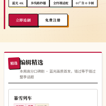
蓝光 4K
多线路秒播
全终端适配
0 广告 0 卡顿
立即追剧
免费注册
编辑精选
精选
本周高分口碑剧 · 蓝光画质首发，错过等于错过
整季话题
142分钟
连载中
韩国
暴雪列车