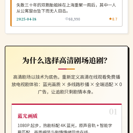
失散三十年的双胞胎姐妹在上海重聚一周后，其中一人
从公寓窗台坠下而无人目击。
2025-04-18
68,990
8.7
为什么选择
高清剧场
追剧？
高清剧场
以技术为底色，重新定义
高清在线观看免费播
放电视剧
体验：蓝光画质 × 多线路秒播 × 全端适配 × 0
广告，让追剧只剩剧情本身。
蓝光画质
1080P 起步，热剧标配 4K 蓝光，原声音轨 + 智能字
幕匹配，画面细节与剧情情绪同步在线。