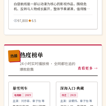
白昼航线是一部以动漫为核心的影视作品，围绕危
机、反转与人物成长展开，整体节奏紧凑，值得推荐
观看。
97,800
6.5
热度榜单
热播
24 小时实时播放榜 · 全网都在追的
查看更多
爆款剧集
99:11
92:23
连载中
独播
韩国
韩国
暴雪列车
深海入口·典藏
电视剧
2019
综艺
2021
主演：
刘亦菲、章子怡 等
主演：
梁朝伟、章子怡 等