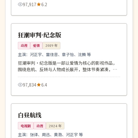
97,917
6.2
134分钟
完结
美国
狂潮审判·纪念版
动漫
爱情
2019
年
主演：
河正宇、雷佳音、章子怡、沈腾 等
狂潮审判·纪念版是一部以爱情为核心的影视作品，
围绕危机、反转与人物成长展开，整体节奏紧凑，值
得推荐观看。
97,834
6.4
153分钟
独播
韩国
白昼航线
电视剧
动漫
2024
年
主演：
张译、周迅、黄渤、河正宇 等