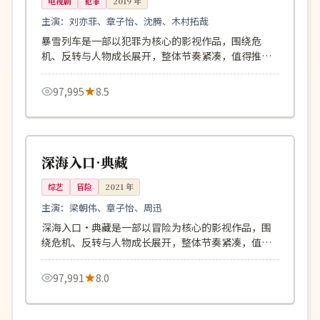
电视剧
犯罪
2019
年
主演：
刘亦菲、章子怡、沈腾、木村拓哉
暴雪列车是一部以犯罪为核心的影视作品，围绕危
机、反转与人物成长展开，整体节奏紧凑，值得推荐
观看。
97,995
8.5
92分钟
独播
韩国
深海入口·典藏
综艺
冒险
2021
年
主演：
梁朝伟、章子怡、周迅
深海入口·典藏是一部以冒险为核心的影视作品，围
绕危机、反转与人物成长展开，整体节奏紧凑，值得
推荐观看。
97,991
8.0
106分钟
高分