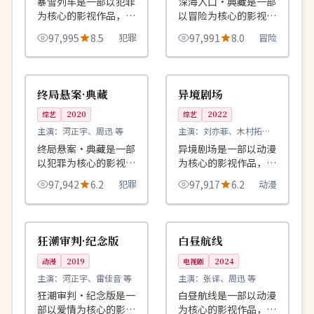
暴雪列车是一部以犯罪
深海入口·典藏是一部
为核心的影视作品，围
以冒险为核心的影视作
绕危机、反转与人物成
品，围绕危机、反转与
97,995
8.5
犯罪
97,991
8.0
冒险
长展开，整体节奏紧
人物成长展开，整体节
凑，值得推荐观看。
奏紧凑，值得推荐观
99:18
99:07
高分
热播
看。
中国
中国
终局悬案·典藏
异境剧场
综艺
2020
综艺
2022
主演：
河正宇、周迅 等
主演：
刘亦菲、木村拓哉
等
终局悬案·典藏是一部
异境剧场是一部以动漫
以犯罪为核心的影视作
为核心的影视作品，围
品，围绕危机、反转与
绕危机、反转与人物成
97,942
6.2
犯罪
97,917
6.2
动漫
人物成长展开，整体节
长展开，整体节奏紧
奏紧凑，值得推荐观
凑，值得推荐观看。
99:58
99:12
完结
独播
看。
美国
韩国
狂潮审判·纪念版
白昼航线
动漫
2019
电视剧
2024
主演：
河正宇、雷佳音 等
主演：
张译、周迅 等
狂潮审判·纪念版是一
白昼航线是一部以动漫
部以爱情为核心的影视
为核心的影视作品，围